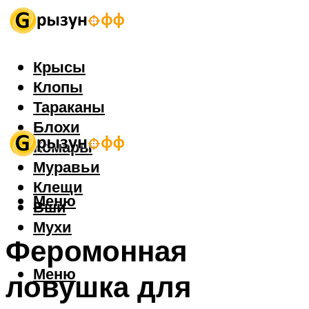
Крысы
Клопы
Тараканы
Блохи
Комары
Муравьи
Клещи
Меню
Вши
Мухи
Феромонная
Меню
ловушка для