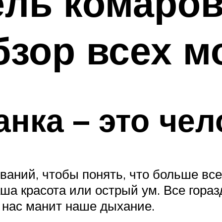
ль комаров
бзор всех м
нка – это чел
аний, чтобы понять, что больше все
аша красота или острый ум. Все гора
 нас манит наше дыхание.