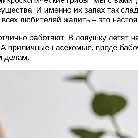
существа. И именно их запах так сла
 всех любителей жалить – это насто
отлично работают. В ловушку летят не
д. А приличные насекомые, вроде бабо
м делам.