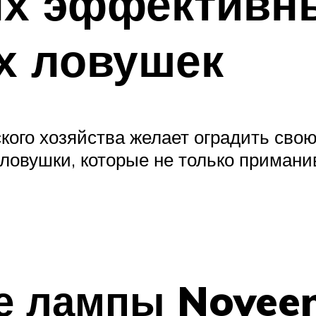
ых эффективн
х ловушек
ого хозяйства желает оградить свою
ловушки, которые не только примани
е лампы Novee