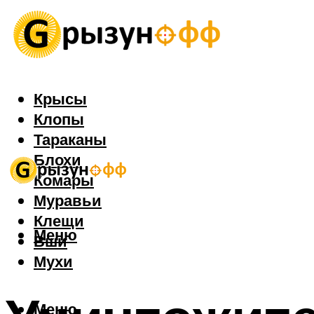
Крысы
Клопы
Тараканы
Блохи
Комары
Муравьи
Клещи
Меню
Вши
Мухи
Меню