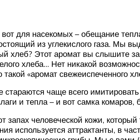
 а вот для насекомых – обещание те
остоящий из углекислого газа. Мы вы
й хлеб? Этот аромат вы слышите за 
белого хлеба… Нет никакой возможнос
 такой «аромат свежеиспеченного хл
те стараются чаще всего имитировать
лаги и тепла – и вот самка комаров, 
 запах человеческой кожи, который 
ния используется аттрактанты, в част
кроскопические грибы. Мы с вами (к