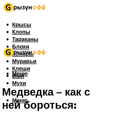
Крысы
Клопы
Тараканы
Блохи
Комары
Муравьи
Клещи
Меню
Вши
Мухи
Медведка – как с
Меню
ней бороться: