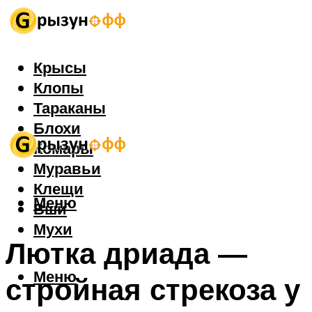
Крысы
Клопы
Тараканы
Блохи
Комары
Муравьи
Клещи
Меню
Вши
Мухи
Лютка дриада —
Меню
стройная стрекоза у