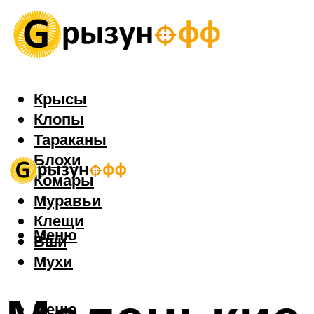
Крысы
Клопы
Тараканы
Блохи
Комары
Муравьи
Клещи
Меню
Вши
Мухи
Меню