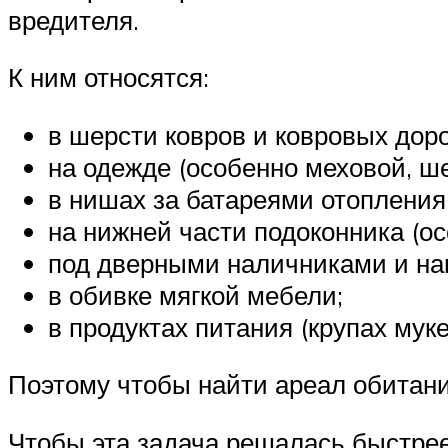
вредителя.
К ним относятся:
в шерсти ковров и ковровых дор
на одежде (особенно меховой, ш
в нишах за батареями отопления
на нижней части подоконника (о
под дверными наличниками и на
в обивке мягкой мебели;
в продуктах питания (крупах муке
Поэтому чтобы найти ареал обитан
Чтобы эта задача решалась быстрее