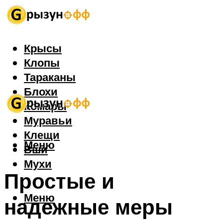
Крысы
Клопы
Тараканы
Блохи
Комары
Муравьи
Клещи
Меню
Вши
Мухи
Простые и
Меню
надежные меры