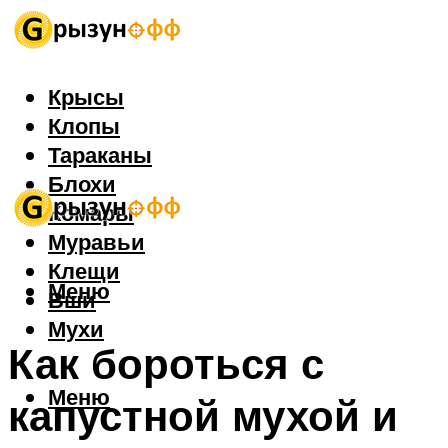
Крысы
Клопы
Тараканы
Блохи
Комары
Муравьи
Клещи
Меню
Вши
Мухи
Как бороться с
Меню
капустной мухой и