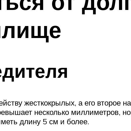
ться от дол
илище
едителя
ейству жесткокрылых, а его второе н
ревышает несколько миллиметров, но
меть длину 5 см и более.