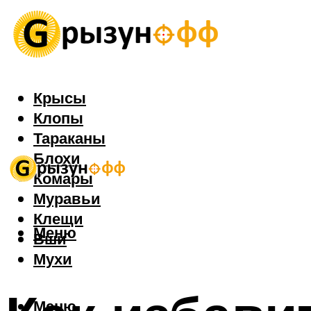
Крысы
Клопы
Тараканы
Блохи
Комары
Муравьи
Клещи
Меню
Вши
Мухи
Меню