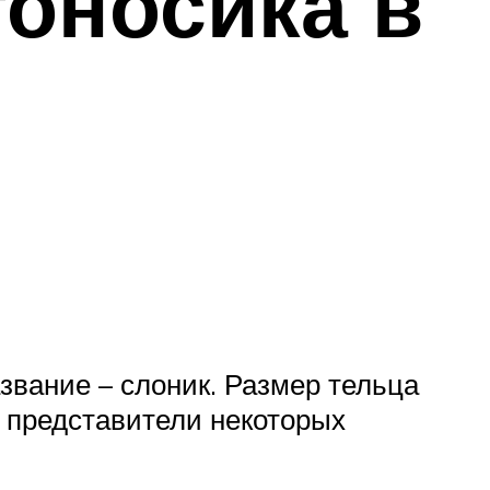
гоносика в
азвание – слоник. Размер тельца
 представители некоторых