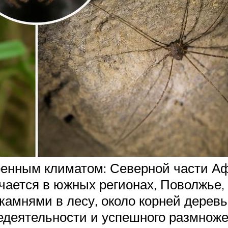
енным климатом: Северной части А
ечается в южных регионах, Поволжь
амнями в лесу, около корней деревье
недеятельности и успешного размнож