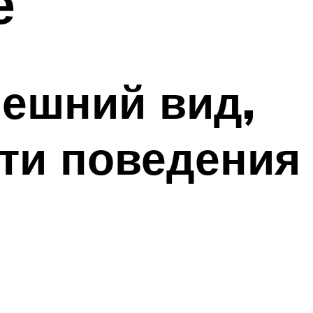
е
нешний вид,
сти поведения