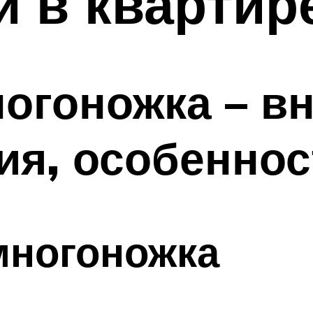
 в квартир
огоножка – в
ия, особенно
многоножка