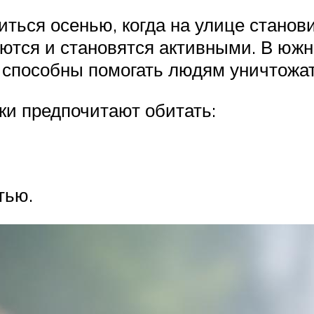
иться осенью, когда на улице станов
аются и становятся активными. В юж
и способны помогать людям уничтожа
и предпочитают обитать:
тью.