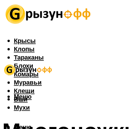
Крысы
Клопы
Тараканы
Блохи
Комары
Муравьи
Клещи
Меню
Вши
Мухи
Меню