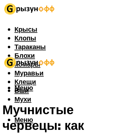
Крысы
Клопы
Тараканы
Блохи
Комары
Муравьи
Клещи
Меню
Вши
Мухи
Мучнистые
Меню
червецы: как