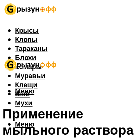
Крысы
Клопы
Тараканы
Блохи
Комары
Муравьи
Клещи
Меню
Вши
Мухи
Применение
Меню
мыльного раствора