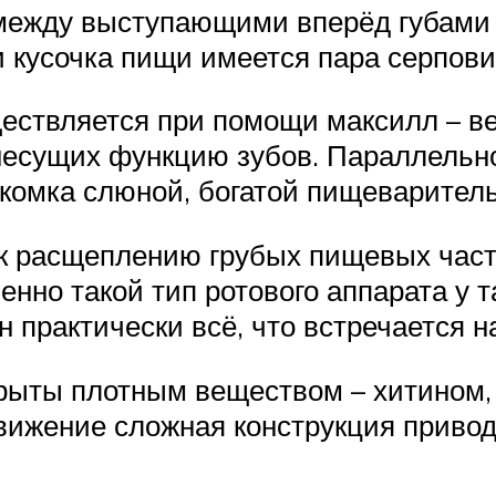
ежду выступающими вперёд губами н
 кусочка пищи имеется пара серпов
ествляется при помощи максилл – в
несущих функцию зубов. Параллельно
 комка слюной, богатой пищеварител
 к расщеплению грубых пищевых час
нно такой тип ротового аппарата у 
 практически всё, что встречается на
крыты плотным веществом – хитином
движение сложная конструкция прив