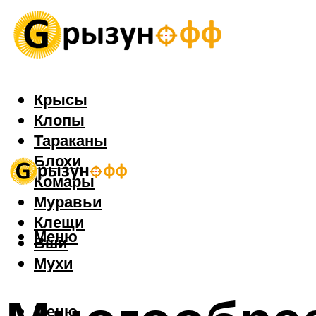
Крысы
Клопы
Тараканы
Блохи
Комары
Муравьи
Клещи
Меню
Вши
Мухи
Меню