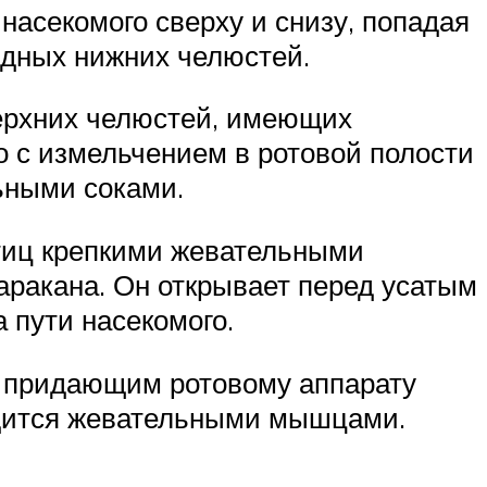
асекомого сверху и снизу, попадая
идных нижних челюстей.
ерхних челюстей, имеющих
 с измельчением в ротовой полости
ьными соками.
тиц крепкими жевательными
таракана. Он открывает перед усатым
 пути насекомого.
, придающим ротовому аппарату
одится жевательными мышцами.