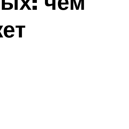
ых: чем
жет