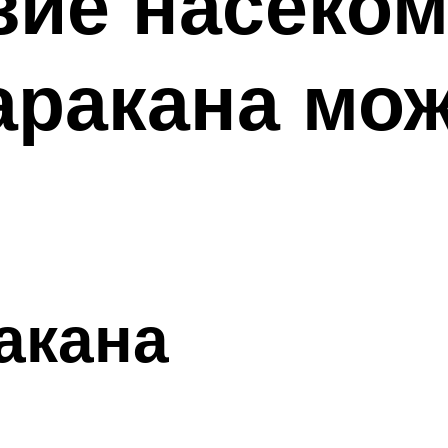
ие насеком
аракана мо
акана