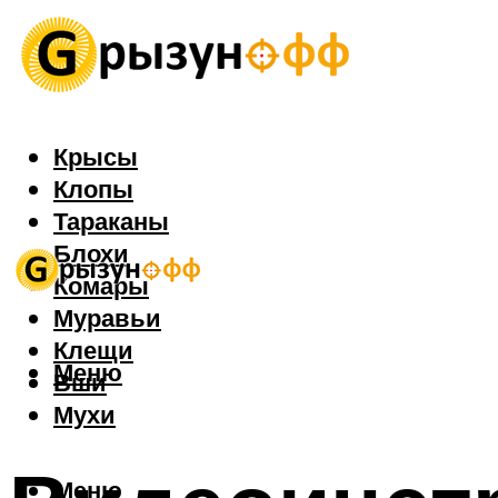
Крысы
Клопы
Тараканы
Блохи
Комары
Муравьи
Клещи
Меню
Вши
Мухи
Меню