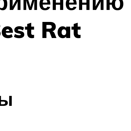
применению
est Rat
ты