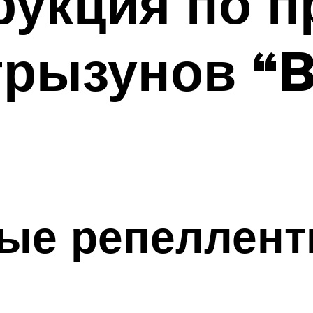
рукция по 
грызунов “B
вые репеллен