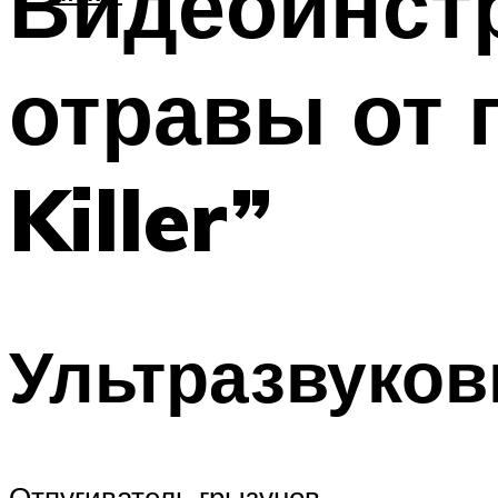
Видеоинст
отравы от 
Killer”
Ультразвуко
Отпугиватель грызунов