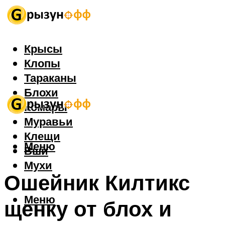
Крысы
Клопы
Тараканы
Блохи
Комары
Муравьи
Клещи
Меню
Вши
Мухи
Ошейник Килтикс
Меню
щенку от блох и