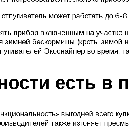
отпугиватель может работать до 6-8
лять прибор включенным на участке н
я зимней бескормицы (кроты зимой не
пугивателей Экоснайпер во время, так
ности есть в 
кциональность» выгодней всего купи
производителей также изгоняет пресм