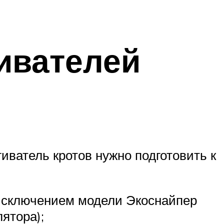
ивателей
угиватель кротов нужно подготовить к
а исключением модели Экоснайпер
ятора);