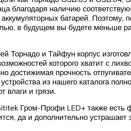
нца благодаря наличию соответству
аккумуляторных батарей. Поэтому, п
лью, в будущем вы будете меньше ра
лей Торнадо и Тайфун корпус изготов
озможностей которого хватит с лихв
о достижимая прочность отпугивател
е устройства из нашего каталога полн
т влаги и грязи.
titek Гром-Профи LED+ также есть ф
тся, да и дополнительно устрашает 