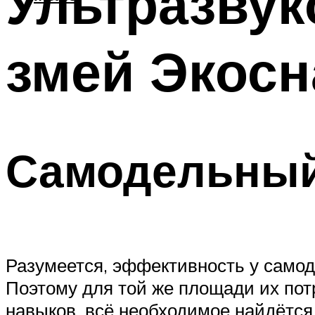
Ультразвук
змей Экос
Самодельный
Разумеется, эффективность у само
Поэтому для той же площади их пот
навыков, всё необходимое найдётся 