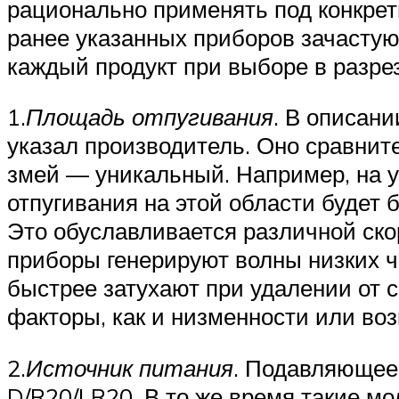
рационально применять под конкрет
ранее указанных приборов зачастую
каждый продукт при выборе в разре
1.
Площадь отпугивания
. В описан
указал производитель. Оно сравните
змей — уникальный. Например, на у
отпугивания на этой области будет 
Это обуславливается различной ско
приборы генерируют волны низких ча
быстрее затухают при удалении от 
факторы, как и низменности или во
2.
Источник питания
. Подавляющее
D/R20/LR20. В то же время такие м