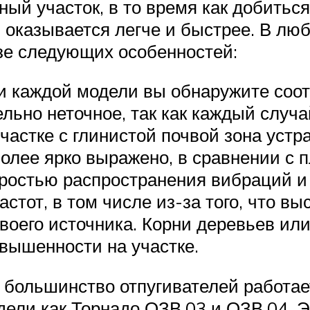
ный участок, в то время как добитьс
 оказывается легче и быстрее. В лю
зе следующих особенностей:
ии каждой модели вы обнаружите соо
льно неточное, так как каждый случ
частке с глинистой почвой зона уст
более ярко выражено, в сравнении с 
ростью распространения вибраций и з
стот, в том числе из-за того, что в
своего источника. Корни деревьев и
звышенности на участке.
 большинство отпугивателей работае
одели как Торнадо ОЗВ.03 и ОЗВ.04,