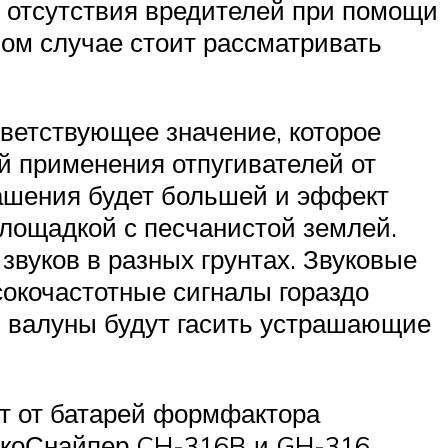
я отсутствия вредителей при помощи
бом случае стоит рассматривать
тветствующее значение, которое
ай применения отпугивателей от
рашения будет большей и эффект
площадкой с песчанистой землей.
вуков в разных грунтах. Звуковые
ысокочастотные сигналы гораздо
ли валуны будут гасить устрашающие
т от батарей формфактора
 ЭкоСнайпер CH-316B и GH-316,