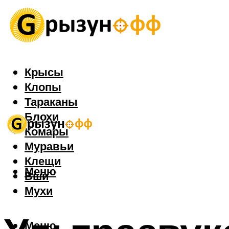
Крысы
Клопы
Тараканы
Блохи
Комары
Муравьи
Клещи
Меню
Вши
Мухи
Меню