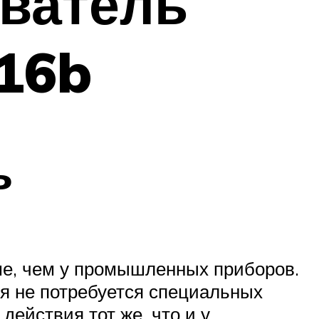
иватель
16b
ь
ше, чем у промышленных приборов.
ия не потребуется специальных
ействия тот же, что и у