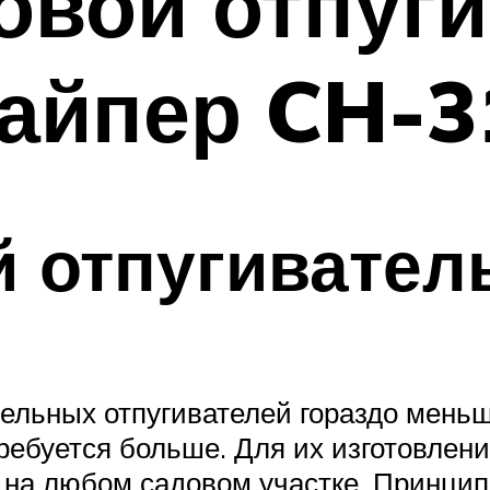
овой отпуг
найпер CH-3
 отпугивател
дельных отпугивателей гораздо мень
ребуется больше. Для их изготовлен
на любом садовом участке. Принцип д