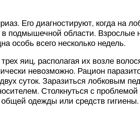
иаз. Его диагностируют, когда на л
 в подмышечной области. Взрослые 
на особь всего несколько недель.
рех яиц, располагая их возле волося
тически невозможно. Рацион паразито
 двух суток. Заразиться лобковым п
 носителем. Столкнуться с проблемо
и общей одежды или средств гигиены.