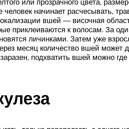
лтого или прозрачного цвета, разме
е человек начинает расчесывать, тра
локализации вшей — височная область
ые приклеиваются к волосам. За оди
ановятся личинками. Затем уже взро
ерез месяц количество вшей может д
заразен, подхватить вшей можно где 
кулеза