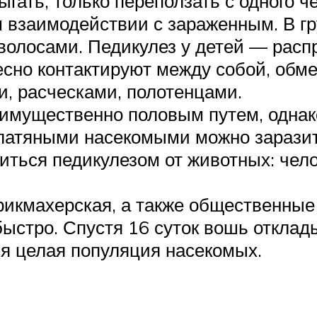
гать, только переползать с одного че
 взаимодействии с зараженным. В гру
волосами. Педикулез у детей — распр
тесно контактируют между собой, об
, расческами, полотенцами.
имущественно половым путем, однак
латяными насекомыми можно заразит
зиться педикулезом от животных: че
икмахерская, а также общественные 
быстро. Спустя 16 суток вошь отклад
ся целая популяция насекомых.