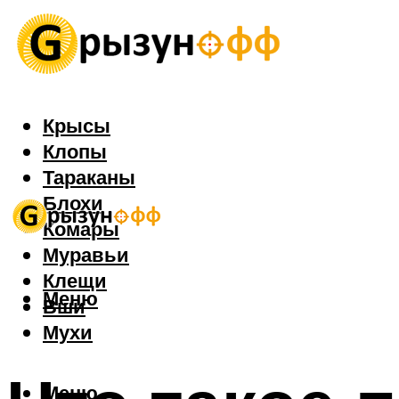
Крысы
Клопы
Тараканы
Блохи
Комары
Муравьи
Клещи
Меню
Вши
Мухи
Меню