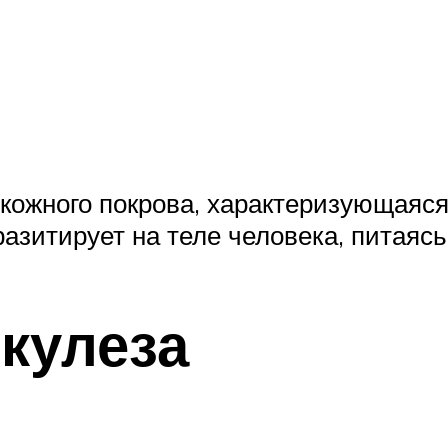
кожного покрова, характеризующаяс
зитирует на теле человека, питаясь
икулеза