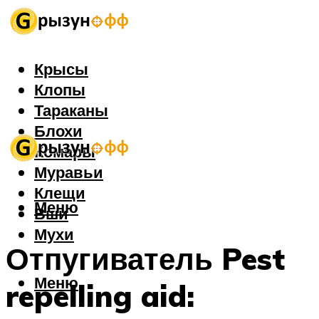
Крысы
Клопы
Тараканы
Блохи
Комары
Муравьи
Клещи
Меню
Вши
Мухи
Отпугиватель Pest
Меню
repelling aid: