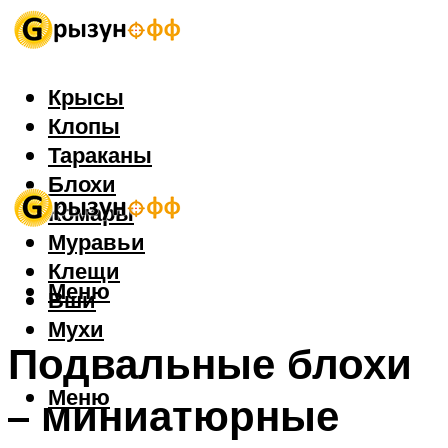
Крысы
Клопы
Тараканы
Блохи
Комары
Муравьи
Клещи
Меню
Вши
Мухи
Подвальные блохи
Меню
– миниатюрные