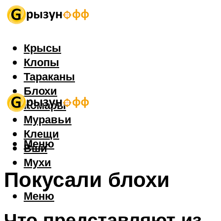
Крысы
Клопы
Тараканы
Блохи
Комары
Муравьи
Клещи
Меню
Вши
Мухи
Покусали блохи
Меню
Что представляют из