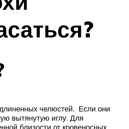
охи
асаться?
?
удлиненных челюстей. Если они
рую вытянутую иглу. Для
енной близости от кровеносных