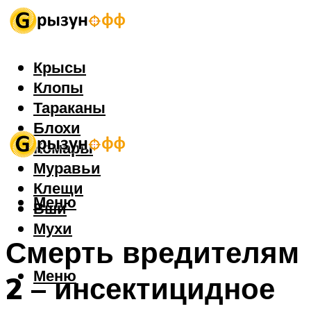
Крысы
Клопы
Тараканы
Блохи
Комары
Муравьи
Клещи
Меню
Вши
Мухи
Смерть вредителям
Меню
2 – инсектицидное