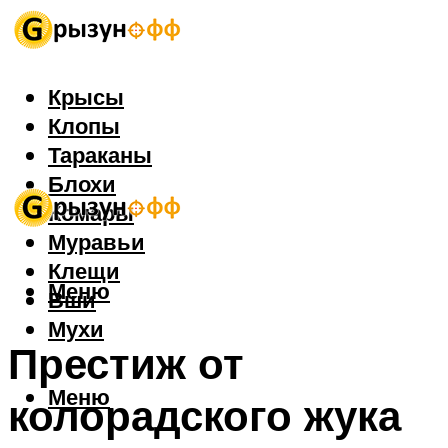
Крысы
Клопы
Тараканы
Блохи
Комары
Муравьи
Клещи
Меню
Вши
Мухи
Престиж от
Меню
колорадского жука