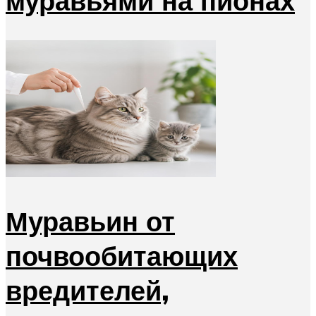
муравьями на пионах
Муравьин от
почвообитающих
вредителей,