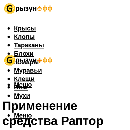
Крысы
Клопы
Тараканы
Блохи
Комары
Муравьи
Клещи
Меню
Вши
Мухи
Применение
Меню
средства Раптор