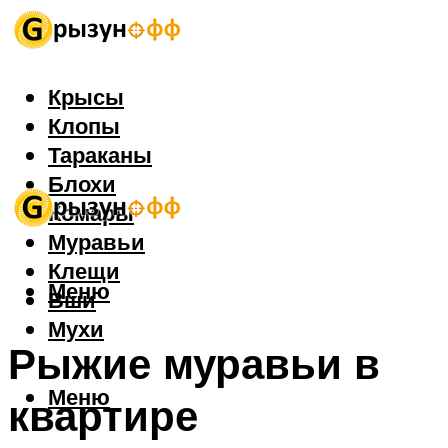
Крысы
Клопы
Тараканы
Блохи
Комары
Муравьи
Клещи
Меню
Вши
Мухи
Рыжие муравьи в
Меню
квартире