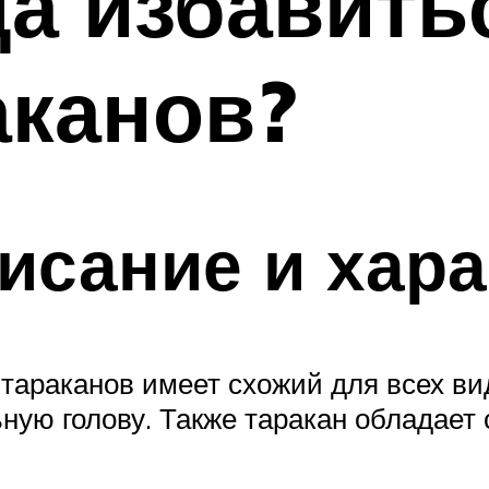
да избавить
аканов?
исание и хара
 тараканов имеет схожий для всех в
ьную голову. Также таракан обладае