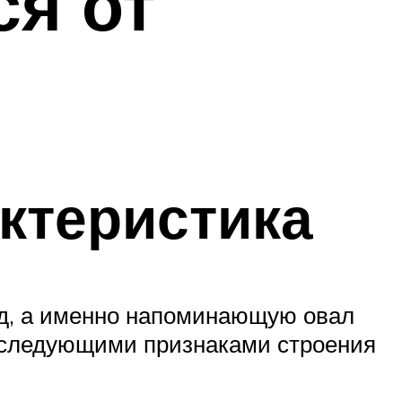
ся от
ктеристика
ид, а именно напоминающую овал
т следующими признаками строения