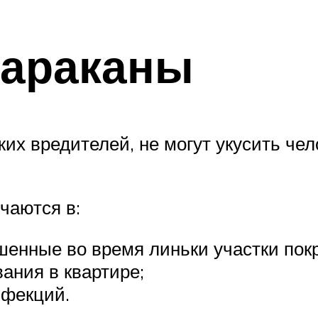
тараканы
их вредителей, не могут укусить чел
чаются в:
шенные во время линьки участки пок
ания в квартире;
нфекций.