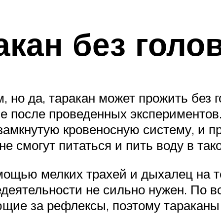
акан без голо
, но да, таракан может прожить без 
е после проведенных экспериментов
 замкнутую кровеносную систему, и п
не смогут питаться и пить воду в так
мощью мелких трахей и дыхалец на т
недеятельности не сильно нужен. По 
ающие за рефлексы, поэтому тараканы