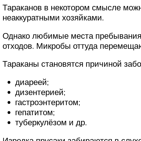
Тараканов в некотором смысле можн
неаккуратными хозяйками.
Однако любимые места пребывания 
отходов. Микробы оттуда перемещаю
Тараканы становятся причиной забо
диареей;
дизентерией;
гастроэнтеритом;
гепатитом;
туберкулёзом и др.
Изредка прусаки забираются в слухо