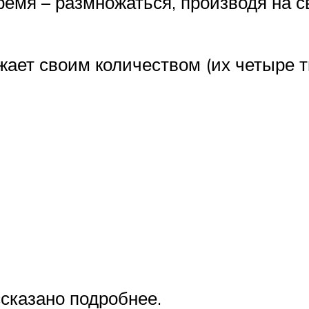
ремя – размножаться, производя на с
жает своим количеством (их четыре т
ссказано подробнее.