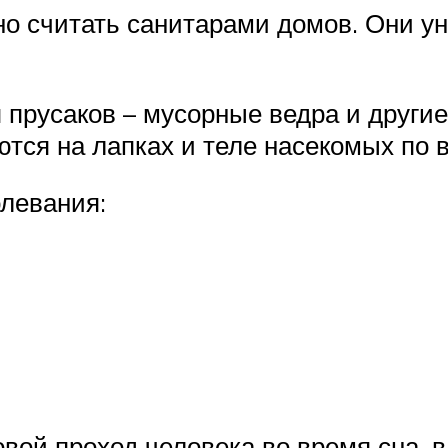
о считать санитарами домов. Они у
прусаков – мусорные ведра и другие
тся на лапках и теле насекомых по в
левания:
вой проход человека во время сна, в