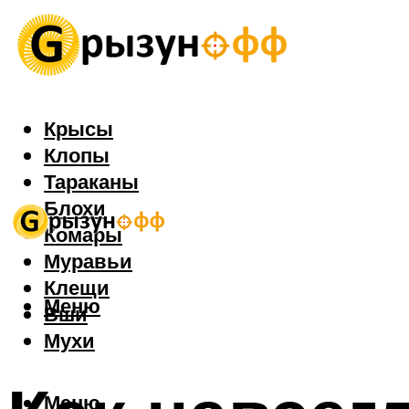
Крысы
Клопы
Тараканы
Блохи
Комары
Муравьи
Клещи
Меню
Вши
Мухи
Меню