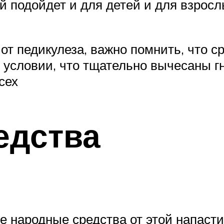
 подойдет и для детей и для взросл
т педикулеза, важно помнить, что ср
и условии, что тщательно вычесаны г
сех
едства
ые народные средства от этой напасти