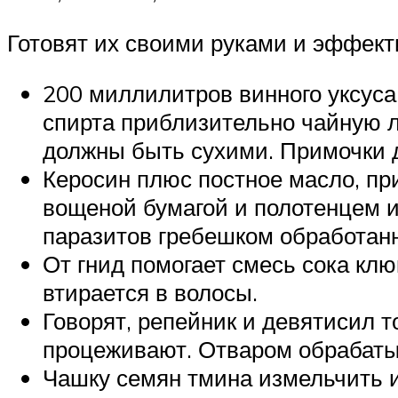
Готовят их своими руками и эффект
200 миллилитров винного уксус
спирта приблизительно чайную 
должны быть сухими. Примочки д
Керосин плюс постное масло, пр
вощеной бумагой и полотенцем и
паразитов гребешком обработан
От гнид помогает смесь сока клю
втирается в волосы.
Говорят, репейник и девятисил т
процеживают. Отваром обрабаты
Чашку семян тмина измельчить и