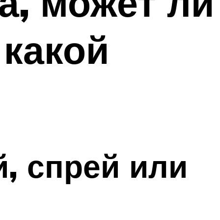
а, может ли
 какой
, спрей или