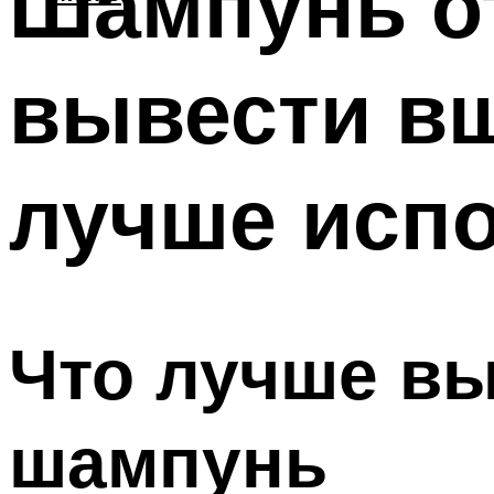
Шампунь от
вывести вш
лучше исп
Что лучше вы
шампунь