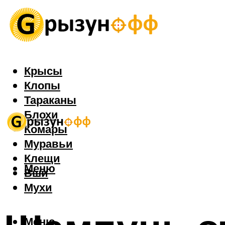
Крысы
Клопы
Тараканы
Блохи
Комары
Муравьи
Клещи
Меню
Вши
Мухи
Меню