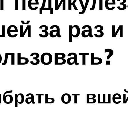
 педикулёз
ей за раз и
ользовать?
брать от вшей