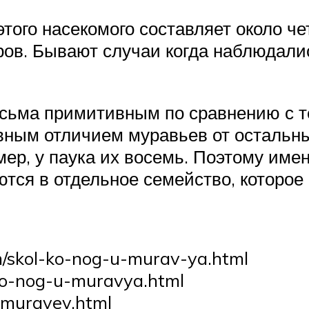
ого насекомого составляет около че
ров. Бывают случаи когда наблюдали
сьма примитивным по сравнению с т
вным отличием муравьев от остальных
ер, у паука их восемь. Поэтому имен
ются в отдельное семейство, которое
m/skol-ko-nog-u-murav-ya.html
lko-nog-u-muravya.html
u-muravev.html