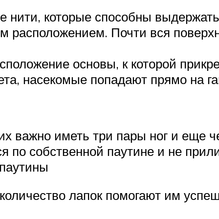
ые нити, которые способны выдержать
ным расположением. Почти вся повер
асположение основы, к которой прикр
та, насекомые попадают прямо на гам
их важно иметь три пары ног и еще ч
я по собственной паутине и не прил
 паутины
количество лапок помогают им успе