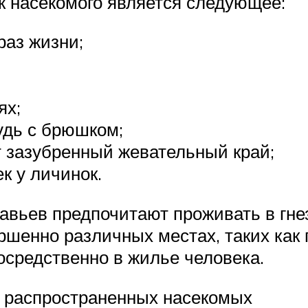
к насекомого является следующее:
аз жизни;
ях;
удь с брюшком;
 зазубренный жевательный край;
к у личинок.
авьев предпочитают проживать в гне
енно различных местах, таких как г
осредственно в жилье человека.
 распространенных насекомых