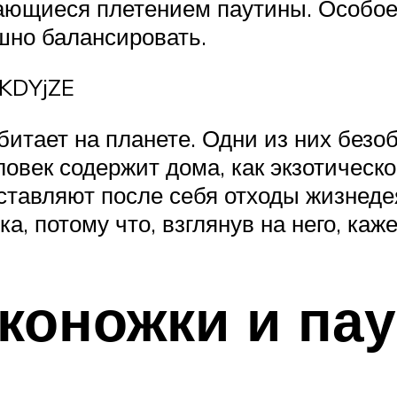
ающиеся плетением паутины. Особое
шно балансировать.
1KDYjZE
итает на планете. Одни из них безоб
век содержит дома, как экзотическо
оставляют после себя отходы жизнед
ка, потому что, взглянув на него, каже
оконожки и пау