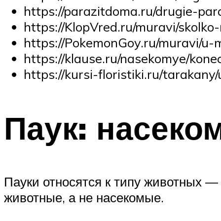
https://parazitdoma.ru/drugie-par
https://KlopVred.ru/muravi/skolk
https://PokemonGoy.ru/muravi/u-m
https://klause.ru/nasekomye/kon
https://kursi-floristiki.ru/tarakan
Паук: насеко
Пауки относятся к типу животных —
животные, а не насекомые.