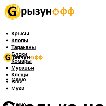
Крысы
Клопы
Тараканы
Блохи
Комары
Муравьи
Клещи
Меню
Вши
Мухи
Меню