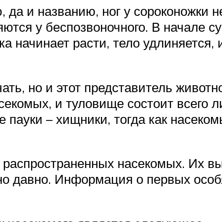
да и названию, ног у сороконожки не
яются у беспозвоночного. В начале с
ка начинает расти, тело удлиняется,
чать, но и этот представитель животн
насекомых, и туловище состоит всего л
е пауки – хищники, тогда как насеко
 распространенных насекомых. Их в
но давно. Информация о первых особ