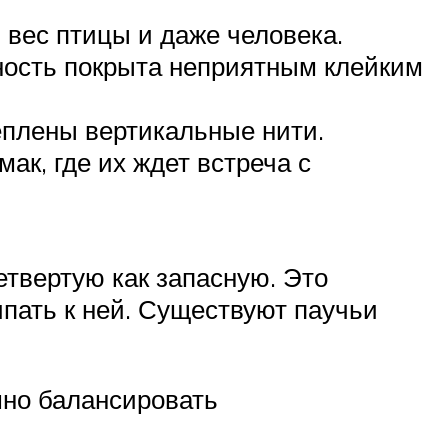
 вес птицы и даже человека.
хность покрыта неприятным клейким
еплены вертикальные нити.
ак, где их ждет встреча с
етвертую как запасную. Это
ипать к ней. Существуют паучьи
шно балансировать