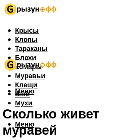
Крысы
Клопы
Тараканы
Блохи
Комары
Муравьи
Клещи
Меню
Вши
Мухи
Сколько живет
Меню
муравей