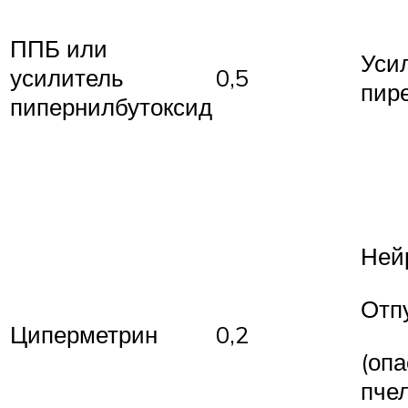
ППБ или
Уси
усилитель
0,5
пир
пипернилбутоксид
Ней
Отп
Циперметрин
0,2
(опа
пчел