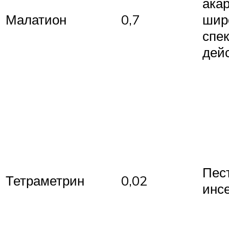
ака
Малатион
0,7
шир
спе
дей
Пес
Тетраметрин
0,02
инс