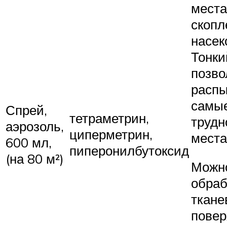
места
скопл
насек
Тонки
позво
распы
самы
Спрей,
тетраметрин,
трудн
аэрозоль,
циперметрин,
места
600 мл,
пиперонилбутоксид
(на 80 м²)
Можн
обраб
ткане
повер