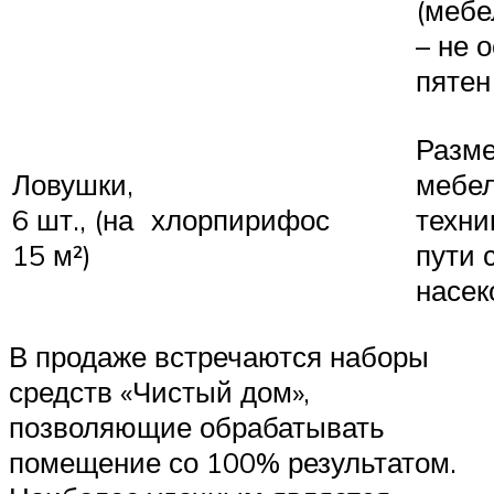
(мебе
– не 
пятен
Разм
Ловушки,
мебе
6 шт., (на
хлорпирифос
техни
15 м²)
пути 
насе
В продаже встречаются наборы
средств «Чистый дом»,
позволяющие обрабатывать
помещение со 100% результатом.