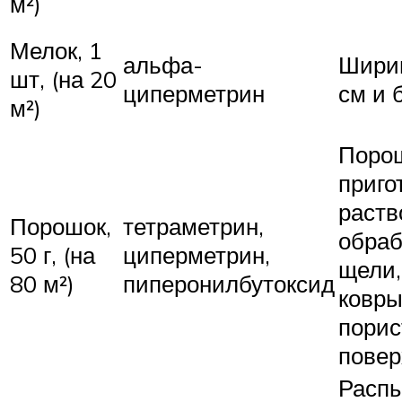
м²)
Мелок, 1
альфа-
Ширин
шт, (на 20
циперметрин
см и 
м²)
Поро
приго
раств
Порошок,
тетраметрин,
обра
50 г, (на
циперметрин,
щели,
80 м²)
пиперонилбутоксид
ковры
пори
повер
Расп