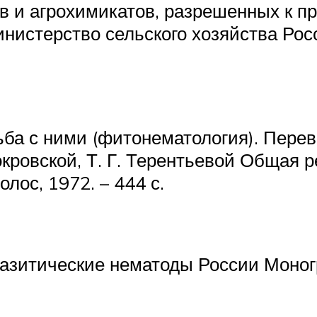
в и агрохимикатов, разрешенных к 
инистерство сельского хозяйства Ро
а с ними (фитонематология). Перевод 
Покровской, Т. Г. Терентьевой Общая
лос, 1972. – 444 с.
разитические нематоды России Моног