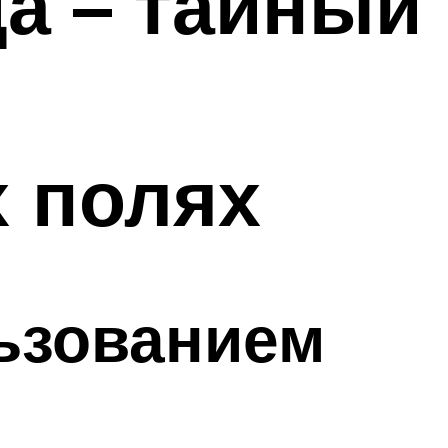
а – тайный
 полях
льзованием