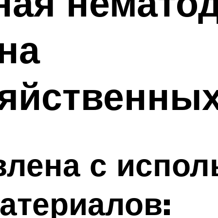
ая нематод
на
зяйственных
влена с испо
атериалов: