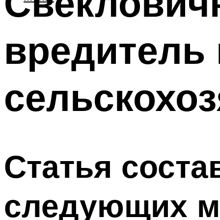
Свекловичн
вредитель 
сельскохо
Статья соста
следующих м