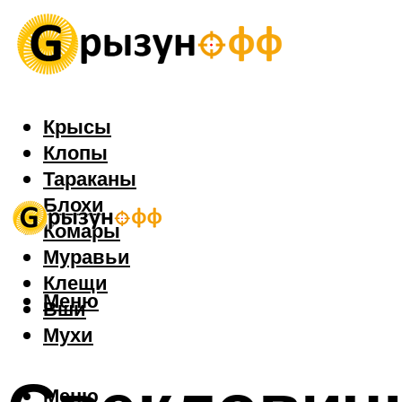
Крысы
Клопы
Тараканы
Блохи
Комары
Муравьи
Клещи
Меню
Вши
Мухи
Меню