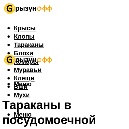
Крысы
Клопы
Тараканы
Блохи
Комары
Муравьи
Клещи
Меню
Вши
Мухи
Тараканы в
Меню
посудомоечной