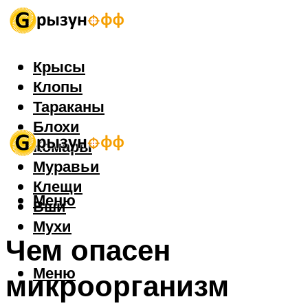
Крысы
Клопы
Тараканы
Блохи
Комары
Муравьи
Клещи
Меню
Вши
Мухи
Чем опасен
Меню
микроорганизм