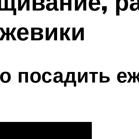
щивание, р
ежевики
о посадить е