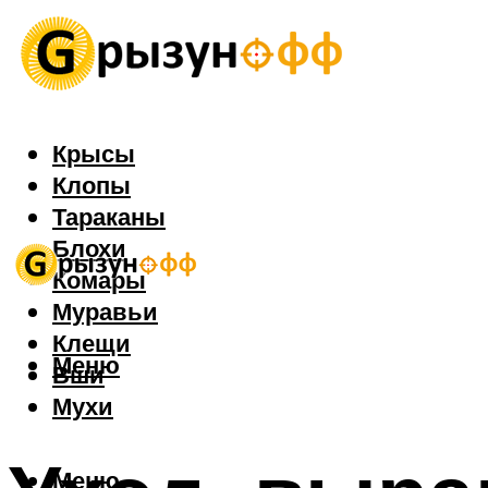
Крысы
Клопы
Тараканы
Блохи
Комары
Муравьи
Клещи
Меню
Вши
Мухи
Меню