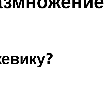
азмножение
жевику?