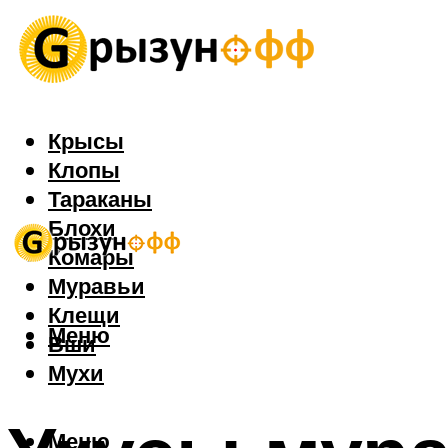
Крысы
Клопы
Тараканы
Блохи
Комары
Муравьи
Клещи
Меню
Вши
Мухи
Меню