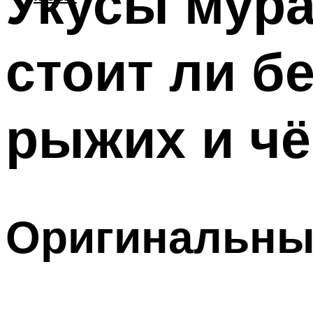
Укусы мура
стоит ли б
рыжих и ч
Оригинальны