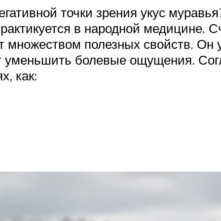
негативной точки зрения укус мурав
актикуется в народной медицине. Сч
ет множеством полезных свойств. Он
т уменьшить болевые ощущения. Согл
, как: