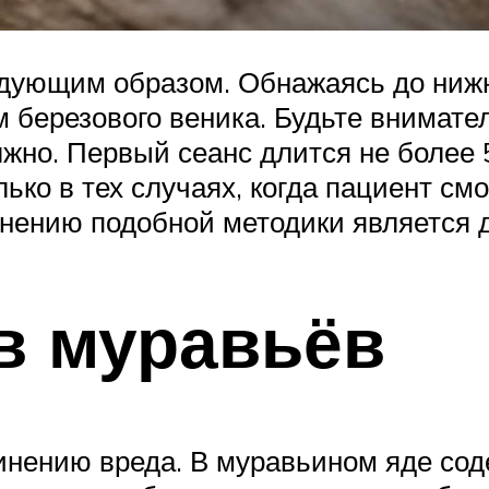
дующим образом. Обнажаясь до нижн
м березового веника. Будьте внимат
лжно. Первый сеанс длится не более 
ько в тех случаях, когда пациент см
нению подобной методики является д
в муравьёв
инению вреда. В муравьином яде сод