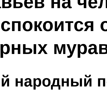
вьёв на че
еспокоится 
ёрных мура
й народный п