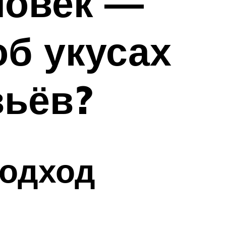
ловек —
об укусах
вьёв?
одход