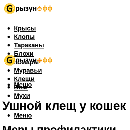
Крысы
Клопы
Тараканы
Блохи
Комары
Муравьи
Клещи
Меню
Вши
Мухи
Ушной клещ у кошек
Меню
Меры профилактики