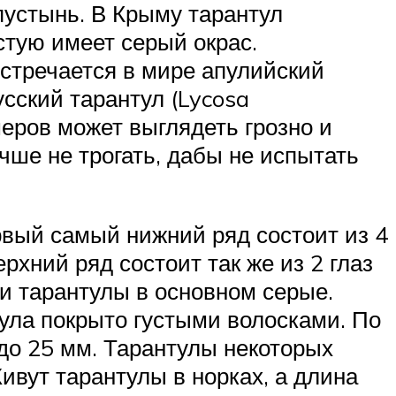
пустынь. В Крыму тарантул
стую имеет серый окрас.
стречается в мире апулийский
сский тарантул (Lycosa
меров может выглядеть грозно и
учше не трогать, дабы не испытать
ервый самый нижний ряд состоит из 4
рхний ряд состоит так же из 2 глаз
ки тарантулы в основном серые.
тула покрыто густыми волосками. По
до 25 мм. Тарантулы некоторых
ивут тарантулы в норках, а длина