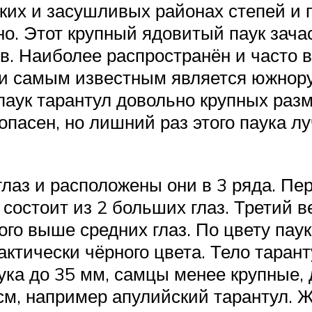
ких и засушливых районах степей и 
но. Этот крупный ядовитый паук зача
. Наиболее распространён и часто в
сии самым известным является южнору
й паук тарантул довольно крупных раз
опасен, но лишний раз этого паука л
глаз и расположены они в 3 ряда. П
состоит из 2 больших глаз. Третий ве
го выше средних глаз. По цвету пау
актически чёрного цвета. Тело таран
ука до 35 мм, самцы менее крупные, 
 см, например апулийский тарантул. Ж