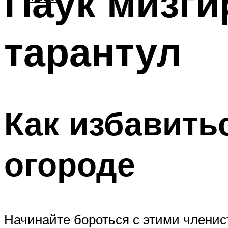
Паук мизги
тарантул
Как избавить
огороде
Начинайте бороться с этими членист