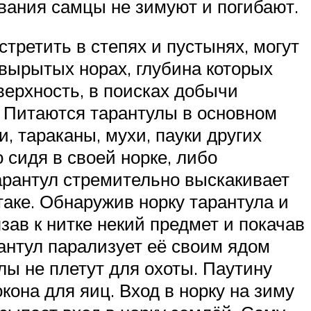
ивания самцы не зимуют и погибают.
третить в степях и пустынях, могут
 вырытых норах, глубина которых
верхность, в поисках добычи
. Питаются тарантулы в основном
, тараканы, мухи, пауки других
 сидя в своей норке, либо
арантул стремительно выскакивает
таке. Обнаружив норку тарантула и
зав к нитке некий предмет и покачав
рантул парализует её своим ядом
лы не плетут для охоты. Паутину
кона для яиц. Вход в норку на зиму