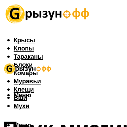
Крысы
Клопы
Тараканы
Блохи
Комары
Муравьи
Клещи
Меню
Вши
Мухи
Меню