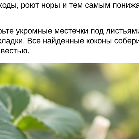
оды, роют норы и тем самым понижа
ьте укромные местечки под листьями
кладки. Все найденные коконы собер
звестью.