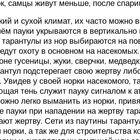
ок, самцы живут меньше, после спар
ий и сухой климат, их часто можно вс
нём пауки укрываются в вертикально
ю тарантулы из нор выбираются на по
едут охоту в основном на насекомых
е гусеницы, жуки, сверчки, медведки
антул подстерегает свою жертву либо
 Увидев у своей норки насекомого, т
щая тень служит пауку сигналом к а
можно легко выманить из норки, привя
ие пауки при нападении на жертву та
ают жертву. Сети из паутины таранту
норки, а так же для строительства ко