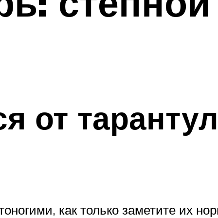
рь: степной
ся от таранту
оногими, как только заметите их нор