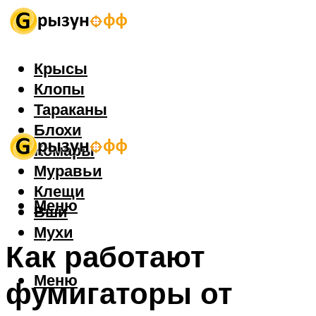
Крысы
Клопы
Тараканы
Блохи
Комары
Муравьи
Клещи
Меню
Вши
Мухи
Как работают
Меню
фумигаторы от