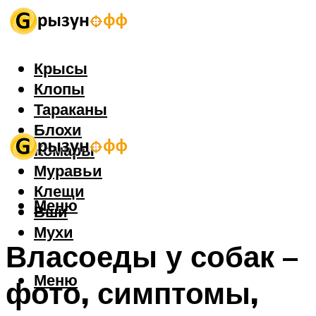
Крысы
Клопы
Тараканы
Блохи
Комары
Муравьи
Клещи
Меню
Вши
Мухи
Власоеды у собак –
Меню
фото, симптомы,