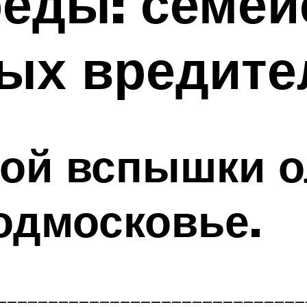
еды: семей
ых вредите
вой вспышки о
одмосковье.
______________________________