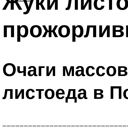
Жуки листо
прожорлив
Очаги массо
листоеда в П
_____________________________