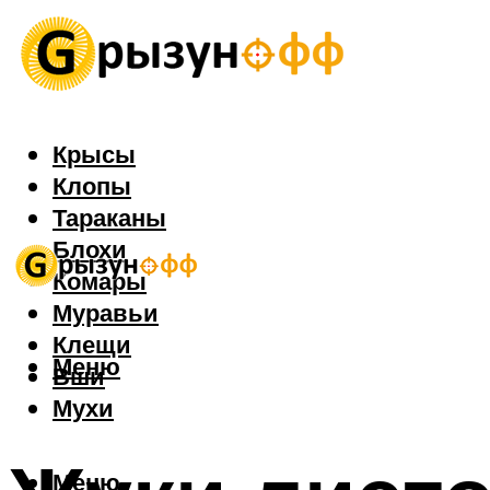
Крысы
Клопы
Тараканы
Блохи
Комары
Муравьи
Клещи
Меню
Вши
Мухи
Меню