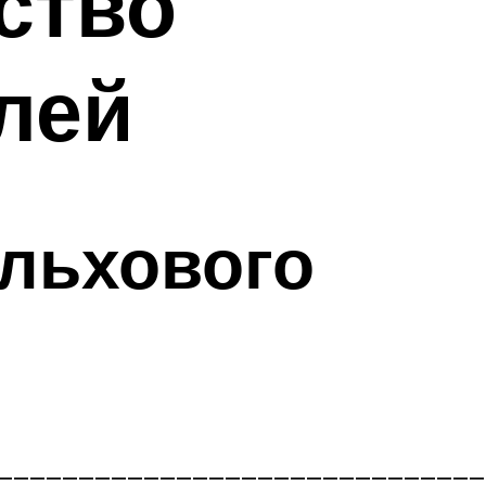
ство
лей
льхового
______________________________