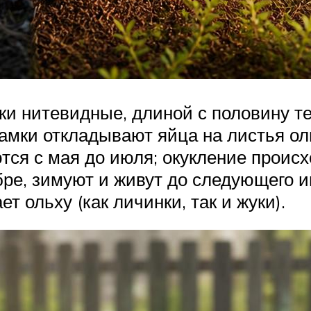
ки нитевидные, длиной с половину те
Самки откладывают яйца на листья ол
тся с мая до июля; окукление проис
бре, зимуют и живут до следующего и
т ольху (как личинки, так и жуки).