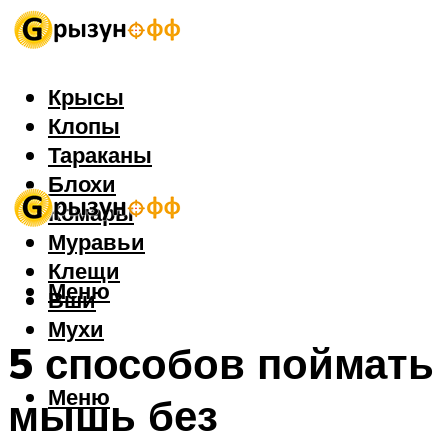
Крысы
Клопы
Тараканы
Блохи
Комары
Муравьи
Клещи
Меню
Вши
Мухи
5 способов поймать
Меню
мышь без