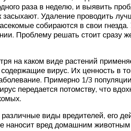
дного раза в неделю, и выявить про
к засыхают. Удаление проводить лучш
асекомые собираются в свои гнезда.
онии. Проблему решать стоит сразу ж
ря на каком виде растений применяе
содержащие вирус. Их ценность в том
аболевание. Примерно 1/3 популяции 
вирус передается потомству, что вдо
комых.
 различные виды вредителей, его де
ие наносит вред домашним животным