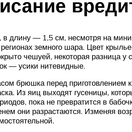
исание вреди
, в длину — 1,5 см, несмотря на ми
 регионах земного шара. Цвет крыль
крыто чешуей, некоторая разница у с
ок — усики нитевидные.
асом брюшка перед приготовлением к
раска. Из яиц выходят гусеницы, кото
иодов, пока не превратится в бабочк
енем они разрастаются. Изменяя возр
амостоятельной.