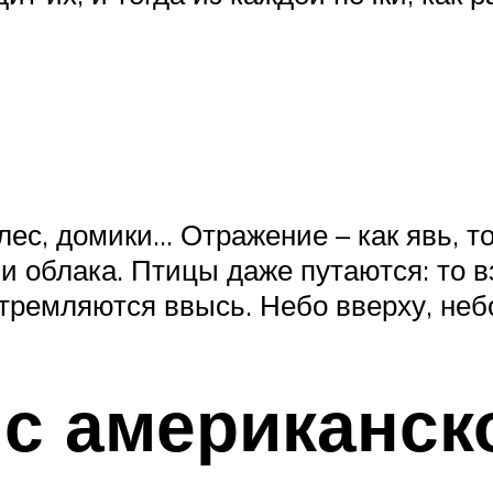
ес, домики… Отражение – как явь, то
о и облака. Птицы даже путаются: то 
стремляются ввысь. Небо вверху, неб
 с американск