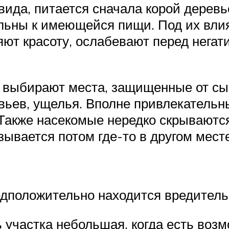
вида, питается сначала корой деревь
льны к имеющейся пищи. Под их вли
ряют красоту, ослабевают перед нег
 выбирают места, защищенные от сыр
евьев, ущелья. Вполне привлекательн
акже насекомые нередко скрываются
зывается потом где-то в другом месте
едположительно находится вредитель,
ь участка небольшая, когда есть воз