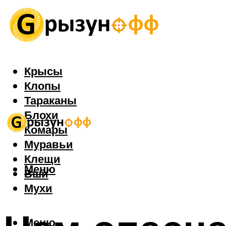
Крысы
Клопы
Тараканы
Блохи
Комары
Муравьи
Клещи
Меню
Вши
Мухи
Меню