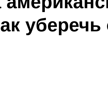
 американс
как уберечь 