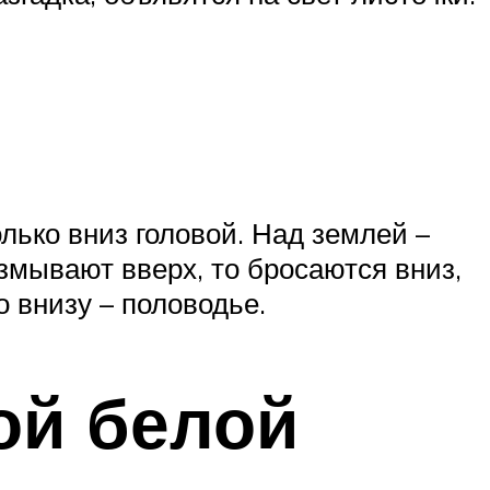
лько вниз головой. Над землей –
взмывают вверх, то бросаются вниз,
о внизу – половодье.
ой белой