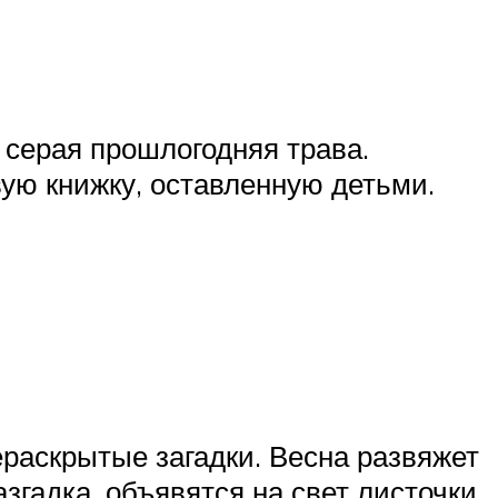
 серая прошлогодняя трава.
вую книжку, оставленную детьми.
ераскрытые загадки. Весна развяжет
азгадка, объявятся на свет листочки.