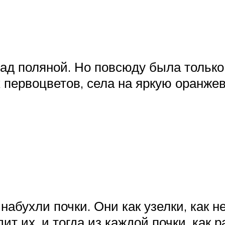
над поляной. Но повсюду была только
 первоцветов, села на яркую оранже
набухли почки. Они как узелки, как н
ит их, и тогда из каждой почки, как р