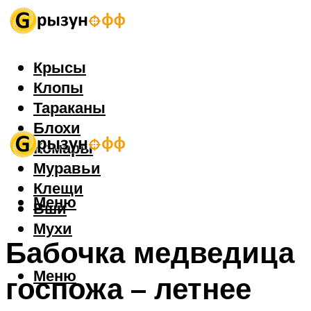
Крысы
Клопы
Тараканы
Блохи
Комары
Муравьи
Клещи
Меню
Вши
Мухи
Бабочка медведица
Меню
госпожа – летнее