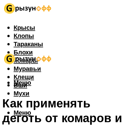
Крысы
Клопы
Тараканы
Блохи
Комары
Муравьи
Клещи
Меню
Вши
Мухи
Как применять
Меню
деготь от комаров и