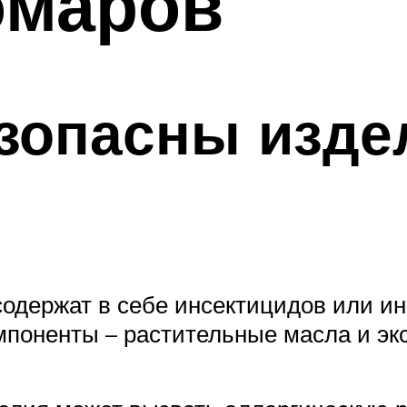
омаров
зопасны изде
содержат в себе инсектицидов или ин
поненты – растительные масла и экс