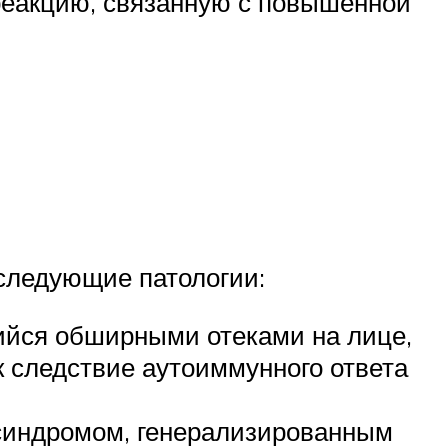
реакцию, связанную с повышенной
следующие патологии:
ийся обширными отеками на лице,
к следствие аутоиммунного ответа
синдромом, генерализированным