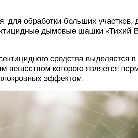
я, для обработки больших участков, д
ктицидные дымовые шашки «Тихий Веч
нсектицидного средства выделяется 
им веществом которого является пер
плокровных эффектом.