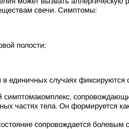
елия может вызвать аллергическую 
еществам свечи. Симптомы:
овой полости;
и в единичных случаях фиксируются 
ий симптомакомплекс, сопровождающ
иных частях тела. Он формируется ка
состояние сопровождается болевым 