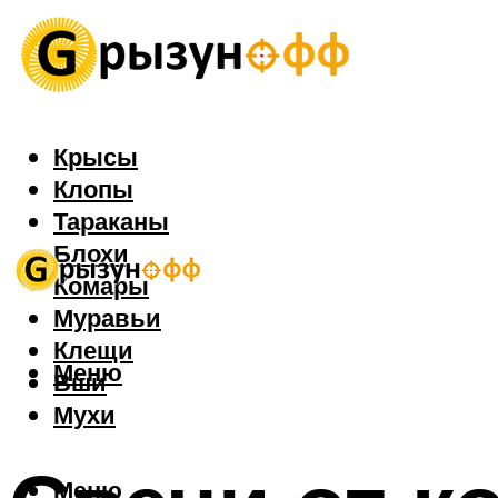
Крысы
Клопы
Тараканы
Блохи
Комары
Муравьи
Клещи
Меню
Вши
Мухи
Меню