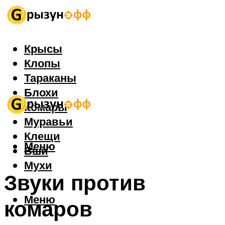
Крысы
Клопы
Тараканы
Блохи
Комары
Муравьи
Клещи
Меню
Вши
Мухи
Звуки против
Меню
комаров