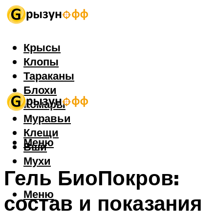
Крысы
Клопы
Тараканы
Блохи
Комары
Муравьи
Клещи
Меню
Вши
Мухи
Гель БиоПокров:
Меню
состав и показания