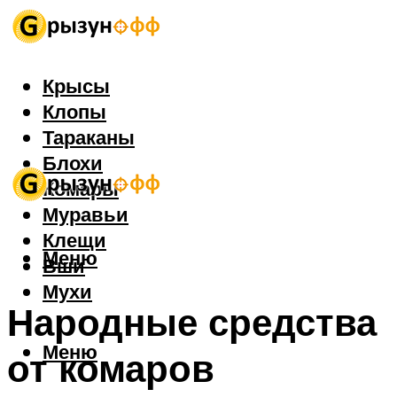
Крысы
Клопы
Тараканы
Блохи
Комары
Муравьи
Клещи
Меню
Вши
Мухи
Народные средства
Меню
от комаров