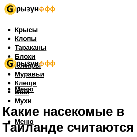
Крысы
Клопы
Тараканы
Блохи
Комары
Муравьи
Клещи
Меню
Вши
Мухи
Какие насекомые в
Меню
Таиланде считаются