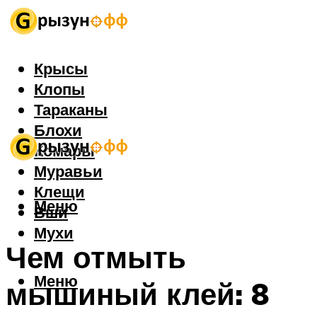
Крысы
Клопы
Тараканы
Блохи
Комары
Муравьи
Клещи
Меню
Вши
Мухи
Чем отмыть
Меню
мышиный клей: 8