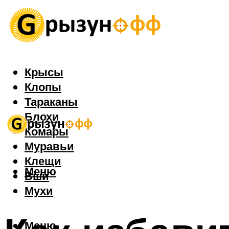
Крысы
Клопы
Тараканы
Блохи
Комары
Муравьи
Клещи
Меню
Вши
Мухи
Меню