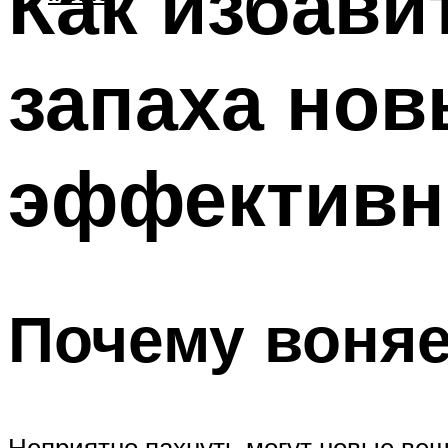
Как избави
запаха нов
эффективн
Почему воняе
Неприятно пахнуть могут новые вещ