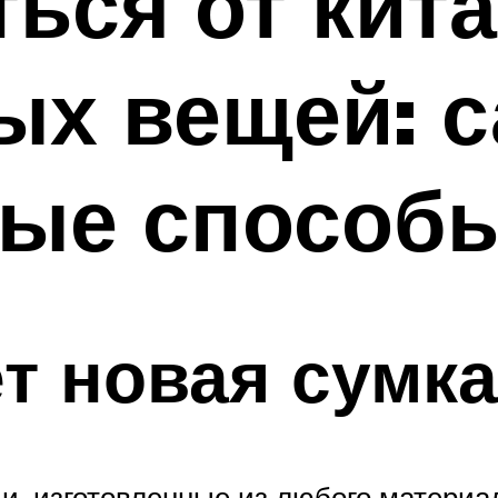
ться от кит
ых вещей: 
ые способ
т новая сумка
и, изготовленные из любого материа