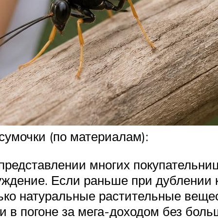
сумочки (по материалам):
 представлении многих покупательни
луждение. Если раньше при дублении 
ько натуральные растительные вещес
и в погоне за мега-доходом без бол