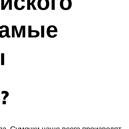
айского
самые
ы
?
ла. Сумочки чаще всего производят